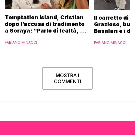
Temptation Island, Cristian
Il carretto di 
dopo l’accusa di tradimento
Grazioso, bus
a Soraya: “Parlo di lealtà, ma
Basalari e i du
ho tradito”
Parpiglia: “Ho
FABIANO MINACCI
FABIANO MINACCI
Ferrero”
MOSTRA I
COMMENTI