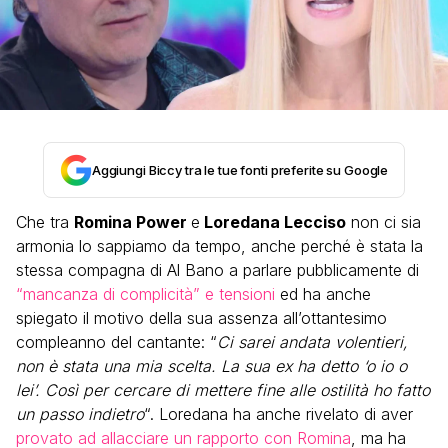
Aggiungi Biccy tra le tue fonti preferite su Google
Che tra
Romina Power
e
Loredana Lecciso
non ci sia
armonia lo sappiamo da tempo, anche perché è stata la
stessa compagna di Al Bano a parlare pubblicamente di
“mancanza di complicità” e tensioni
ed ha anche
spiegato il motivo della sua assenza all’ottantesimo
compleanno del cantante: “
Ci sarei andata volentieri,
non è stata una mia scelta. La sua ex ha detto ‘o io o
lei’. Così per cercare di mettere fine alle ostilità ho fatto
un passo indietro
“. Loredana ha anche rivelato di aver
provato ad allacciare un rapporto con Romina
, ma ha