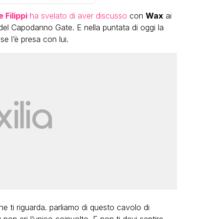
 Filippi
ha svelato di aver discusso
con
Wax
ai
ti del Capodanno Gate. E nella puntata di oggi la
e l’è presa con lui.
VIRAL
Camilla Milanesi lascia tutto:
“Addio cike mie, siete state una
andi
grande famiglia per me”
FABIANO MINACCI
e ti riguarda. parliamo di questo cavolo di