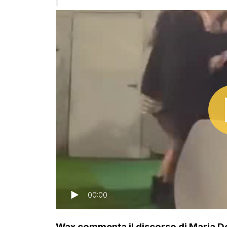
00:00
Wax commenta il discorso di Maria De 