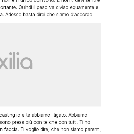
non eri l’unico coinvolto. E non ti devi sentire
portante. Quindi il peso va diviso equamente e
za. Adesso basta direi che siamo d’accordo.
 casting io e te abbiamo litigato. Abbiamo
ono presa più con te che con tutti. Ti ho
n faccia. Ti voglio dire, che non siamo parenti,