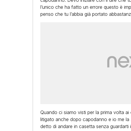
capodanno. Devo iniziare con il dire che tu 
l’unico che ha fatto un errore questo è im
penso che tu l’abbia già portato abbastan
Quando ci siamo visti per la prima volta ai
litigato anche dopo capodanno e io me la s
detto di andare in casetta senza guardarti i