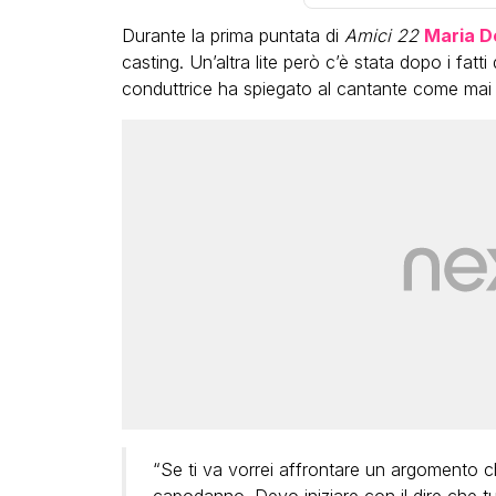
Durante la prima puntata di
Amici 22
Maria De
casting. Un’altra lite però c’è stata dopo i fat
conduttrice ha spiegato al cantante come mai s
LGBT
Bambola Star, la festa di
compleanno con tutte le gr
dive compie 15 anni: il video
completo
FABIANO MINACCI
“Se ti va vorrei affrontare un argomento ch