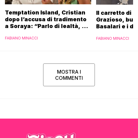
Temptation Island, Cristian
Il carretto di 
dopo l’accusa di tradimento
Grazioso, bus
a Soraya: “Parlo di lealtà, ma
Basalari e i du
ho tradito”
Parpiglia: “Ho
FABIANO MINACCI
FABIANO MINACCI
Ferrero”
MOSTRA I
COMMENTI