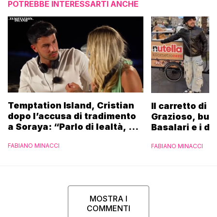
POTREBBE INTERESSARTI ANCHE
Temptation Island, Cristian
Il carretto di 
dopo l’accusa di tradimento
Grazioso, bus
a Soraya: “Parlo di lealtà, ma
Basalari e i du
ho tradito”
Parpiglia: “Ho
FABIANO MINACCI
FABIANO MINACCI
Ferrero”
MOSTRA I
COMMENTI