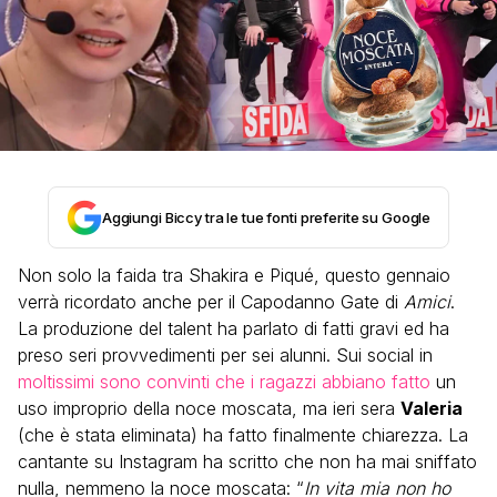
Aggiungi Biccy tra le tue fonti preferite su Google
Non solo la faida tra Shakira e Piqué, questo gennaio
verrà ricordato anche per il Capodanno Gate di
Amici
.
La produzione del talent ha parlato di fatti gravi ed ha
preso seri provvedimenti per sei alunni. Sui social in
moltissimi sono convinti che i ragazzi abbiano fatto
un
uso improprio della noce moscata, ma ieri sera
Valeria
(che è stata eliminata) ha fatto finalmente chiarezza. La
cantante su Instagram ha scritto che non ha mai sniffato
nulla, nemmeno la noce moscata: “
In vita mia non ho