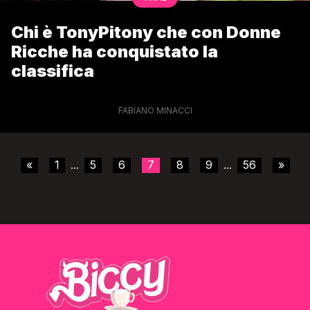
Chi è TonyPitony che con Donne
Ricche ha conquistato la
classifica
FABIANO MINACCI
«
1
5
6
7
8
9
56
»
...
...