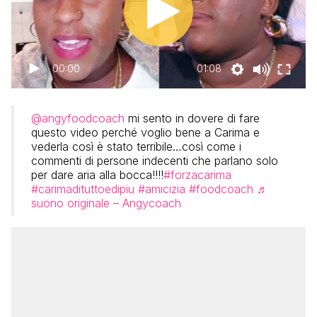
00:00
01:08
@angyfoodcoach
mi sento in dovere di fare
questo video perché voglio bene a Carima e
vederla così è stato terribile…così come i
commenti di persone indecenti che parlano solo
per dare aria alla bocca!!!!
#forzacarima
#carimadituttoedipiu
#amicizia
#foodcoach
♬
suono originale – Angycoach