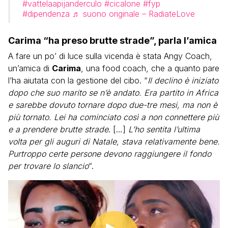
#vattelaapijanderculo
#cicalone
#fyp
#dipendenza
♬ suono originale – RadiateLove
Carima “ha preso brutte strade”, parla l’amica
A fare un po’ di luce sulla vicenda è stata Angy Coach,
un’amica di
Carima
, una food coach, che a quanto pare
l’ha aiutata con la gestione del cibo. “
Il declino è iniziato
dopo che suo marito se n’è andato. Era partito in Africa
e sarebbe dovuto tornare dopo due-tre mesi, ma non è
più tornato. Lei ha cominciato così a non connettere più
e a prendere brutte strade
. […]
L’ho sentita l’ultima
volta per gli auguri di Natale, stava relativamente bene.
Purtroppo certe persone devono raggiungere il fondo
per trovare lo slancio
“.