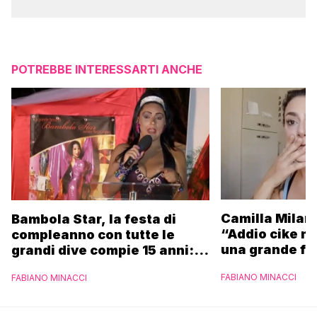
POTREBBE INTERESSARTI ANCHE
Camilla Milane
Bambola Star, la festa di
“Addio cike mi
compleanno con tutte le
una grande fa
grandi dive compie 15 anni: il
video completo
FABIANO MINACCI
FABIANO MINACCI