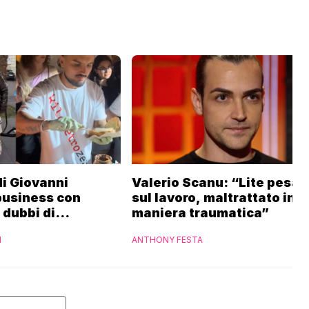
 di Giovanni
Valerio Scanu: “Lite pesan
business con
sul lavoro, maltrattato in
i dubbi di
maniera traumatica”
“Ho contattato la
I
ANTHONY FESTA