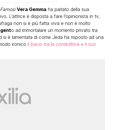
 Famosi
Vera Gemma
ha parlato della sua
. L’attrice è disposta a fare l’opinionista in tv,
aufraga non si è più fatta viva e non è molto
rgent
o ad immortalare un momento privato tra
ed si è lamentata di come Jeda ha risposto ad una
modo ironico
il bacio tra la conduttrice e il suo
LGBT
Bambola Star, la festa di
compleanno con tutte le grandi
dive compie 15 anni: il video
completo
FABIANO MINACCI