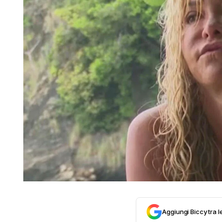
Aggiungi Biccy tra l