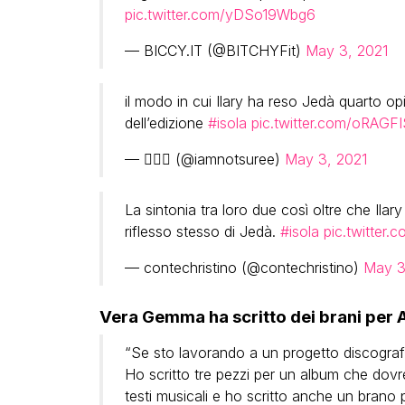
pic.twitter.com/yDSo19Wbg6
— BICCY.IT (@BITCHYFit)
May 3, 2021
il modo in cui Ilary ha reso Jedà quarto op
dell’edizione
#isola
pic.twitter.com/oRAGF
— 🧚🏻‍♂️ (@iamnotsuree)
May 3, 2021
La sintonia tra loro due così oltre che Ilary
riflesso stesso di Jedà.
#isola
pic.twitter
— contechristino (@contechristino)
May 3
Vera Gemma ha scritto dei brani per 
“Se sto lavorando a un progetto discografi
Ho scritto tre pezzi per un album che dovr
testi musicali e ho scritto anche un brano p