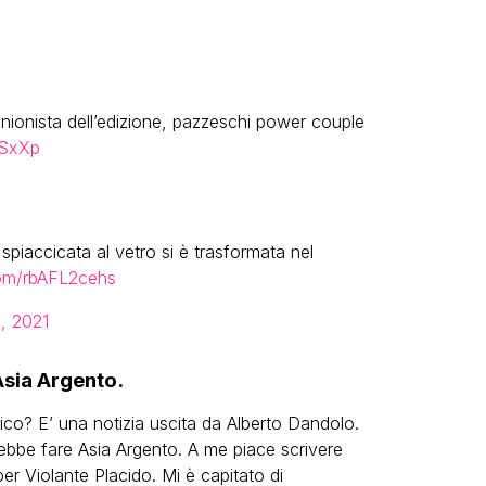
inionista dell’edizione, pazzeschi power couple
ISxXp
 spiaccicata al vetro si è trasformata nel
.com/rbAFL2cehs
, 2021
Asia Argento.
co? E’ una notizia uscita da Alberto Dandolo.
ebbe fare Asia Argento. A me piace scrivere
er Violante Placido. Mi è capitato di