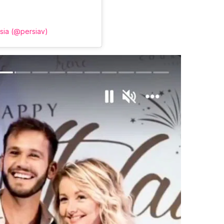
rsia (@persiav)