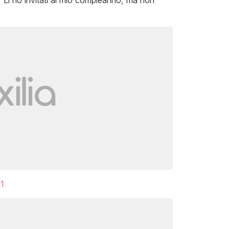
 “Li ho invitati al mio compleanno, ma non
1