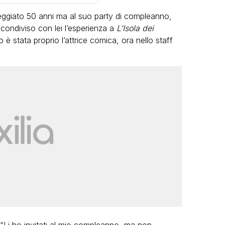
eggiato 50 anni ma al suo party di compleanno,
 condiviso con lei l’esperienza a
L’Isola dei
è stata proprio l’attrice comica, ora nello staff
VIRAL
Camilla Milanesi lascia tutto:
“Addio cike mie, siete state una
andi
grande famiglia per me”
FABIANO MINACCI