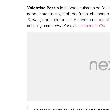
Valentina Persia
la scorsa settimana ha fest
nonostante l’invito, molti naufraghi che hanno
Famosi
, non sono andati. Ad averlo raccontato 
del programma
Honolulu
,
al settimanale
Chi
.
LGBT
Bambola Star, la festa di
compleanno con tutte le gr
dive compie 15 anni: il video
completo
FABIANO MINACCI