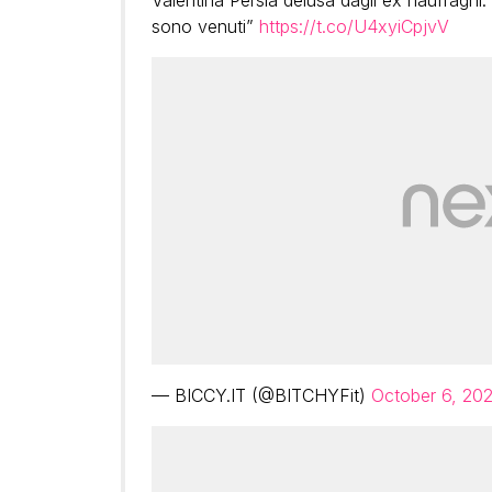
Valentina Persia delusa dagli ex naufraghi:
sono venuti”
https://t.co/U4xyiCpjvV
— BICCY.IT (@BITCHYFit)
October 6, 202