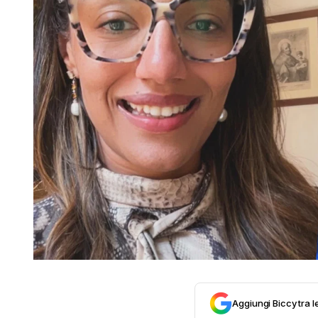
Aggiungi Biccy tra l