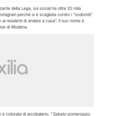
ante della Lega, sui social ha oltre 20 mila
nstagram perché si è scagliata contro i “sodomiti”
i residenti di andare a casa”. Il suo nome è
ese di Modena.
VIRAL
Camilla Milanesi lascia tutto:
“Addio cike mie, siete state una
grande famiglia per me”
FABIANO MINACCI
i è colorata di arcobaleno. “
Sabato pomeriggio,