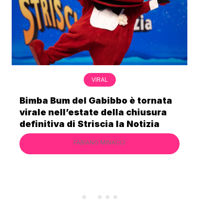
VIRAL
Bimba Bum del Gabibbo è tornata
Gab
virale nell’estate della chiusura
lo 
definitiva di Striscia la Notizia
Cec
FABIANO MINACCI