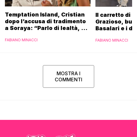
Temptation Island, Cristian
Il carretto di 
dopo l’accusa di tradimento
Grazioso, bus
a Soraya: “Parlo di lealtà, ma
Basalari e i du
ho tradito”
Parpiglia: “Ho
FABIANO MINACCI
FABIANO MINACCI
Ferrero”
MOSTRA I
COMMENTI