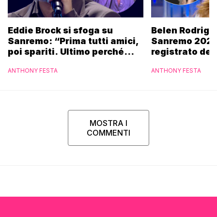
Eddie Brock si sfoga su
Belen Rodrigu
Sanremo: “Prima tutti amici,
Sanremo 2027
poi spariti. Ultimo perché
registrato dei
altri hanno fatto più
potrebbe coin
ANTHONY FESTA
ANTHONY FESTA
marchette”
MOSTRA I
COMMENTI