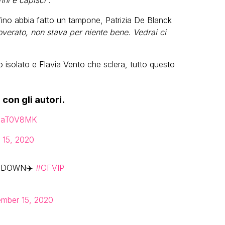
effino abbia fatto un tampone, Patrizia De Blanck
overato, non stava per niente bene. Vedrai ci
isolato e Flavia Vento che sclera, tutto questo
con gli autori.
ZupaT0V8MK
 15, 2020
AKDOWN✈️
#GFVIP
mber 15, 2020