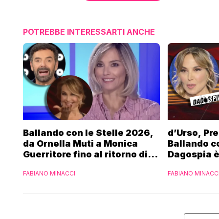
POTREBBE INTERESSARTI ANCHE
Ballando con le Stelle 2026,
d’Urso, Pre
da Ornella Muti a Monica
Ballando co
Guerritore fino al ritorno di
Dagospia è
Francesca Fialdini:
contro Med
FABIANO MINACCI
FABIANO MINACC
l’esclusiva di Gabriele
Parpiglia