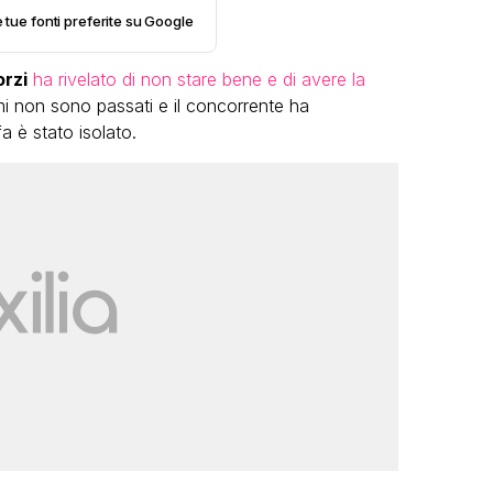
e tue fonti preferite su Google
rzi
ha rivelato di non stare bene e di avere la
omi non sono passati e il concorrente ha
a è stato isolato.
LGBT
Bambola Star, la festa di
compleanno con tutte le grandi
dive compie 15 anni: il video
completo
FABIANO MINACCI