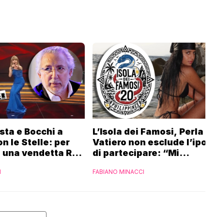
sta e Bocchi a
L’Isola dei Famosi, Perla
n le Stelle: per
Vatiero non esclude l’ipote
 una vendetta Rai
di partecipare: “Mi
iaset
piacerebbe”
I
FABIANO MINACCI