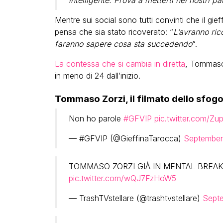
Mentre sui social sono tutti convinti che il gi
pensa che sia stato ricoverato: “
L’avranno ric
faranno sapere cosa sta succedendo
“.
La contessa che si cambia in diretta
, Tommaso 
in meno di 24 dall’inizio.
Tommaso Zorzi, il filmato dello sfogo 
Non ho parole
#GFVIP
pic.twitter.com/
— #GFVIP (@GieffinaTarocca)
September
TOMMASO ZORZI GIÀ IN MENTAL BRE
pic.twitter.com/wQJ7FzHoW5
— TrashTVstellare (@trashtvstellare)
Septe