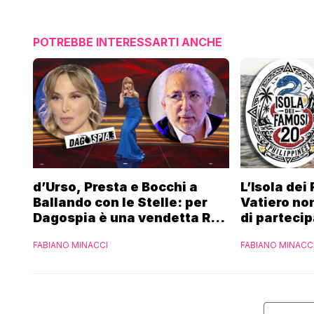
POTREBBE INTERESSARTI ANCHE
d’Urso, Presta e Bocchi a
L’Isola dei
Ballando con le Stelle: per
Vatiero non
Dagospia è una vendetta Rai
di partecip
contro Mediaset
piacerebb
FABIANO MINACCI
FABIANO MINACC