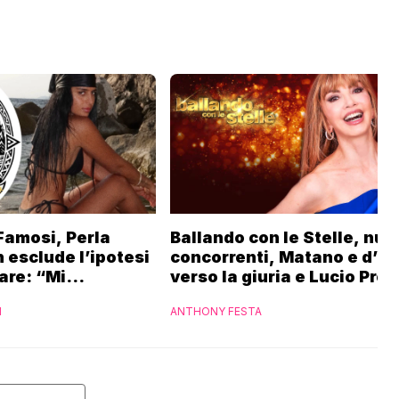
 Famosi, Perla
Ballando con le Stelle, nuo
 esclude l’ipotesi
concorrenti, Matano e d’U
are: “Mi
verso la giuria e Lucio Pres
e”
nel cast
I
ANTHONY FESTA