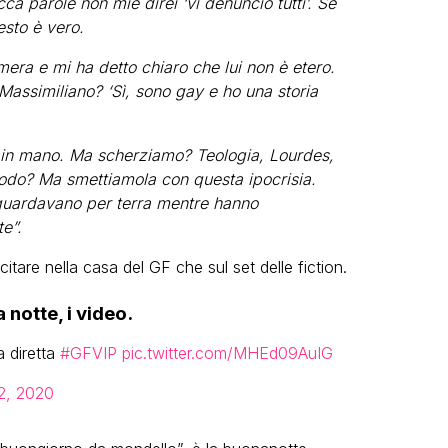
ca parole non mie direi ‘vi denuncio tutti’. Se
esto è vero.
mera e mi ha detto chiaro che lui non è etero.
assimiliano? ‘Sì, sono gay e ho una storia
io in mano. Ma scherziamo? Teologia, Lourdes,
odo? Ma smettiamola con questa ipocrisia.
uardavano per terra mentre hanno
e”.
tare nella casa del GF che sul set delle fiction.
notte, i video.
 diretta
#GFVIP
pic.twitter.com/MHEd09AuIG
2, 2020