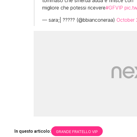
tommaso che smerda adua e finisce con “
migliore che potessi ricevere
#GFVIP
pic.t
— sara;| ????? (@bbianconeraa)
October 
In questo articolo:
GRANDE FRATELLO VIP