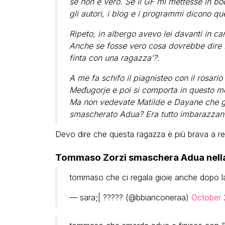
se non è vero. Se il GF mi mettesse in boc
gli autori, i blog e i programmi dicono qu
Ripeto, in albergo avevo lei davanti in ca
Anche se fosse vero cosa dovrebbe dire M
finta con una ragazza’?.
A me fa schifo il piagnisteo con il rosar
Međugorje e poi si comporta in questo m
Ma non vedevate Matilde e Dayane che g
smascherato Adua? Era tutto imbarazzant
Devo dire che questa ragazza è più brava a reci
Tommaso Zorzi smaschera Adua nella 
tommaso che ci regala gioie anche dopo la
— sara;| ????? (@bbianconeraa)
October 