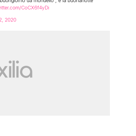
buongiorno da mondello”, è la buonanotte
witter.com/CoCX6f4yDi
2, 2020