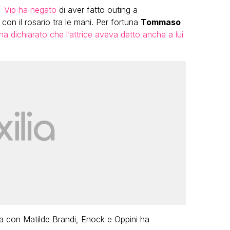
F Vip ha negato
di aver fatto outing a
i con il rosario tra le mani. Per fortuna
Tommaso
a dichiarato che l’attrice aveva detto anche a lui
LGBT
Bambola Star, la festa di
compleanno con tutte le grandi
dive compie 15 anni: il video
completo
FABIANO MINACCI
ra con Matilde Brandi, Enock e Oppini ha