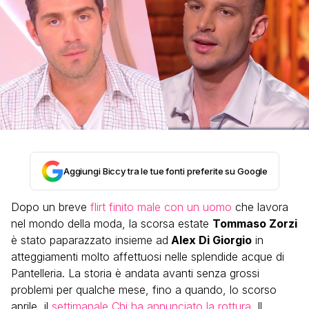
Aggiungi Biccy tra le tue fonti preferite su Google
Dopo un breve
flirt finito male con un uomo
che lavora
nel mondo della moda, la scorsa estate
Tommaso Zorzi
è stato paparazzato insieme ad
Alex Di Giorgio
in
atteggiamenti molto affettuosi nelle splendide acque di
Pantelleria. La storia è andata avanti senza grossi
problemi per qualche mese, fino a quando, lo scorso
aprile, il
settimanale Chi ha annunciato la rottura
. Il