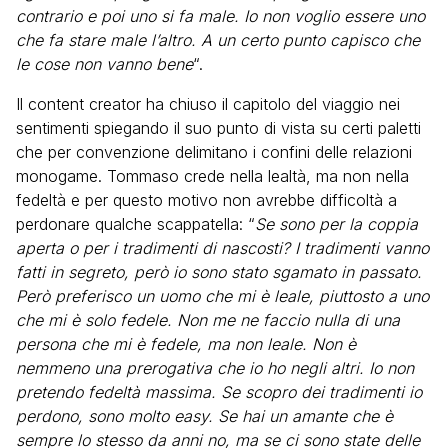
contrario e poi uno si fa male. Io non voglio essere uno
che fa stare male l’altro. A un certo punto capisco che
le cose non vanno bene
“.
Il content creator ha chiuso il capitolo del viaggio nei
sentimenti spiegando il suo punto di vista su certi paletti
che per convenzione delimitano i confini delle relazioni
monogame. Tommaso crede nella lealtà, ma non nella
fedeltà e per questo motivo non avrebbe difficoltà a
perdonare qualche scappatella: “
Se sono per la coppia
aperta o per i tradimenti di nascosti? I tradimenti vanno
fatti in segreto, però io sono stato sgamato in passato.
Però preferisco un uomo che mi è leale, piuttosto a uno
che mi è solo fedele. Non me ne faccio nulla di una
persona che mi è fedele, ma non leale. Non è
nemmeno una prerogativa che io ho negli altri. Io non
pretendo fedeltà massima. Se scopro dei tradimenti io
perdono, sono molto easy. Se hai un amante che è
sempre lo stesso da anni no, ma se ci sono state delle