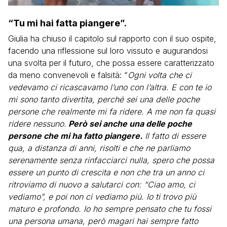
“Tu mi hai fatta piangere”.
Giulia ha chiuso il capitolo sul rapporto con il suo ospite,
facendo una riflessione sul loro vissuto e augurandosi
una svolta per il futuro, che possa essere caratterizzato
da meno convenevoli e falsità: “
Ogni volta che ci
vedevamo ci ricascavamo l’uno con l’altra. E con te io
mi sono tanto divertita, perché sei una delle poche
persone che realmente mi fa ridere. A me non fa quasi
ridere nessuno.
Però sei anche una delle poche
persone che mi ha fatto piangere.
Il fatto di essere
qua, a distanza di anni, risolti e che ne parliamo
serenamente senza rinfacciarci nulla, spero che possa
essere un punto di crescita e non che tra un anno ci
ritroviamo di nuovo a salutarci con: “Ciao amo, ci
vediamo”, e poi non ci vediamo più. Io ti trovo più
maturo e profondo. Io ho sempre pensato che tu fossi
una persona umana, però magari hai sempre fatto