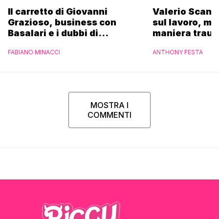
Il carretto di Giovanni
Valerio Scanu
Grazioso, business con
sul lavoro, ma
Basalari e i dubbi di
maniera trau
Parpiglia: “Ho contattato la
FABIANO MINACCI
ANTHONY FESTA
Ferrero”
MOSTRA I
COMMENTI