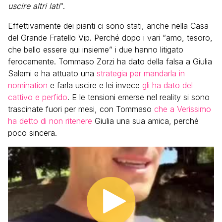
uscire altri lati
“.
Effettivamente dei pianti ci sono stati, anche nella Casa
del Grande Fratello Vip. Perché dopo i vari “amo, tesoro,
che bello essere qui insieme” i due hanno litigato
ferocemente. Tommaso Zorzi ha dato della falsa a Giulia
Salemi e ha attuato una
strategia per mandarla in
nomination
e farla uscire e lei invece
gli ha dato del
cattivo e perfido
. E le tensioni emerse nel reality si sono
trascinate fuori per mesi, con Tommaso
che a Verissimo
ha detto di non ritenere
Giulia una sua amica, perché
poco sincera.