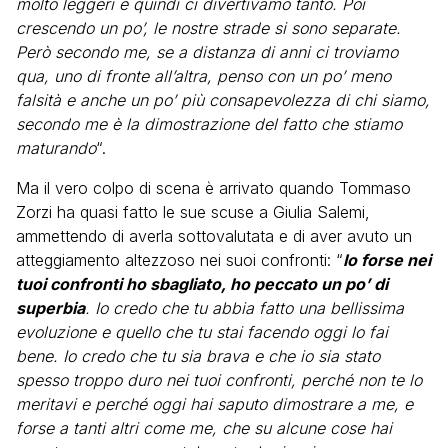
molto leggeri e quindi ci divertivamo tanto. Poi
crescendo un po’, le nostre strade si sono separate.
Però secondo me, se a distanza di anni ci troviamo
qua, uno di fronte all’altra, penso con un po’ meno
falsità e anche un po’ più consapevolezza di chi siamo,
secondo me è la dimostrazione del fatto che stiamo
maturando
“.
Ma il vero colpo di scena è arrivato quando Tommaso
Zorzi ha quasi fatto le sue scuse a Giulia Salemi,
ammettendo di averla sottovalutata e di aver avuto un
atteggiamento altezzoso nei suoi confronti: “
Io forse nei
tuoi confronti ho sbagliato, ho peccato un po’ di
superbia
. Io credo che tu abbia fatto una bellissima
evoluzione e quello che tu stai facendo oggi lo fai
bene. Io credo che tu sia brava e che io sia stato
spesso troppo duro nei tuoi confronti, perché non te lo
meritavi e perché oggi hai saputo dimostrare a me, e
forse a tanti altri come me, che su alcune cose hai