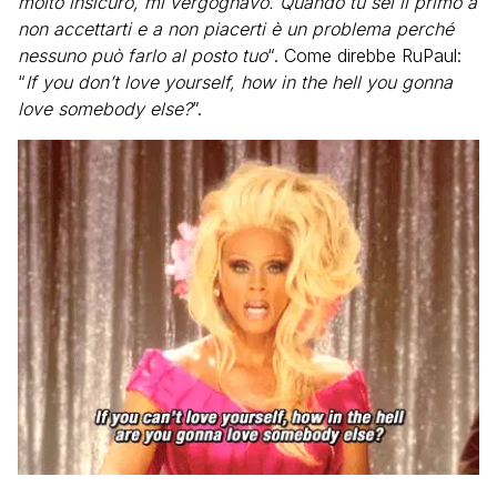
molto insicuro, mi vergognavo. Quando tu sei il primo a
non accettarti e a non piacerti è un problema perché
nessuno può farlo al posto tuo
“. Come direbbe RuPaul:
“
If you don’t love yourself, how in the hell you gonna
love somebody else?
”.