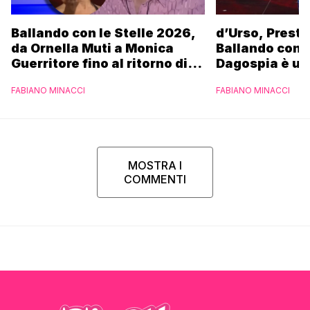
Ballando con le Stelle 2026,
d’Urso, Presta
da Ornella Muti a Monica
Ballando con l
Guerritore fino al ritorno di
Dagospia è un
Francesca Fialdini:
contro Medias
FABIANO MINACCI
FABIANO MINACCI
l’esclusiva di Gabriele
Parpiglia
MOSTRA I
COMMENTI