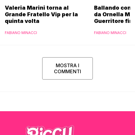
Valeria Marini torna al
Ballando con l
Grande Fratello Vip per la
da Ornella Mu
quinta volta
Guerritore fino
Francesca Fial
FABIANO MINACCI
FABIANO MINACCI
l’esclusiva di
Parpiglia
MOSTRA I
COMMENTI