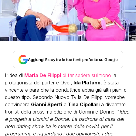
Aggiungi Biccy tra le tue fonti preferite su Google
L’idea di
Maria De Filippi
di far sedere sul trono
la
protagonista del parterre Over,
Ida Platano
, è stata
vincente e pare che la conduttrice abbia già altri piani di
questo tipo. Secondo Nuovo Tv la De FIlippi vorrebbe
convincere
Gianni Sperti
e
Tina Cipollari
a diventare
tronisti della prossima edizione di Uomini e Donne: “
Idee
e progetti a Uomini e Donne. La padrona di casa del
noto dating show ha in mente delle novità per il
programma e riguardano i due opinionisti. I due