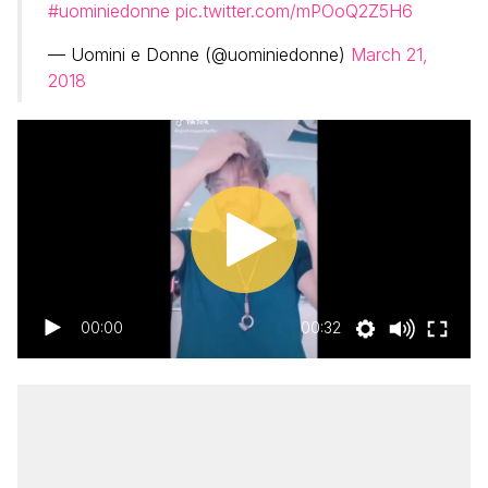
#uominiedonne
pic.twitter.com/mPOoQ2Z5H6
— Uomini e Donne (@uominiedonne)
March 21,
2018
00:00
00:32