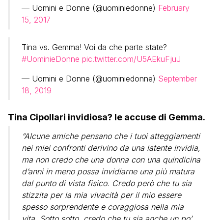
— Uomini e Donne (@uominiedonne)
February
15, 2017
Tina vs. Gemma! Voi da che parte state?
#UominieDonne
pic.twitter.com/U5AEkuFjuJ
— Uomini e Donne (@uominiedonne)
September
18, 2019
Tina Cipollari invidiosa? le accuse di Gemma.
“Alcune amiche pensano che i tuoi atteggiamenti
nei miei confronti derivino da una latente invidia,
ma non credo che una donna con una quindicina
d’anni in meno possa invidiarne una più matura
dal punto di vista fisico. Credo però che tu sia
stizzita per la mia vivacità per il mio essere
spesso sorprendente e coraggiosa nella mia
vita. Sotto sotto, credo che tu sia anche un po’