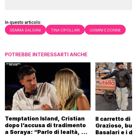
In questo articolo:
GEMMA GALGANI
TINA CIPOLLARI
UOMINI E DONNE
POTREBBE INTERESSARTI ANCHE
Temptation Island, Cristian
Il carretto di 
dopo l’accusa di tradimento
Grazioso, bus
a Soraya: “Parlo di lealtà, ma
Basalari e i du