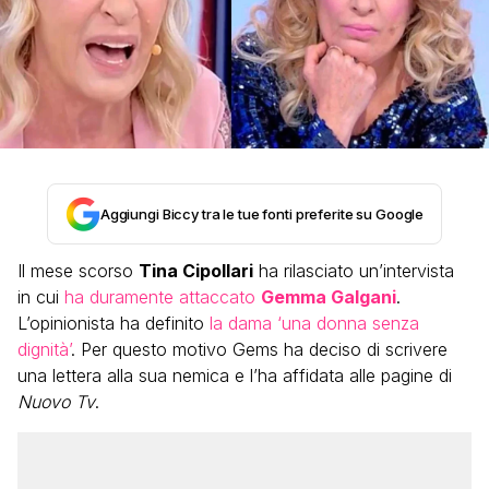
Aggiungi Biccy tra le tue fonti preferite su Google
Il mese scorso
Tina Cipollari
ha rilasciato un’intervista
in cui
ha duramente attaccato
Gemma Galgani
.
L’opinionista ha definito
la dama ‘una donna senza
dignità’
. Per questo motivo Gems ha deciso di scrivere
una lettera alla sua nemica e l’ha affidata alle pagine di
Nuovo Tv
.