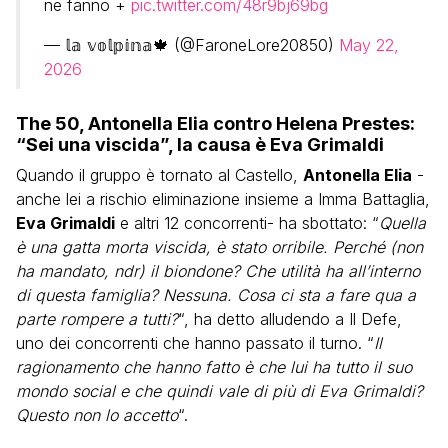
ne fanno +
pic.twitter.com/48r9bj69bg
— 𝕝𝕒 𝕧𝕠𝕝𝕡𝕚𝕟𝕒🍁 (@FaroneLore20850)
May 22,
2026
The 50, Antonella Elia contro Helena Prestes:
“Sei una viscida”, la causa è Eva Grimaldi
Quando il gruppo è tornato al Castello,
Antonella Elia
-
anche lei a rischio eliminazione insieme a Imma Battaglia,
Eva Grimaldi
e altri 12 concorrenti- ha sbottato: “
Quella
è una gatta morta viscida, è stato orribile. Perché (non
ha mandato, ndr) il biondone? Che utilità ha all’interno
di questa famiglia? Nessuna. Cosa ci sta a fare qua a
parte rompere a tutti?
“, ha detto alludendo a Il Defe,
uno dei concorrenti che hanno passato il turno. “
Il
ragionamento che hanno fatto è che lui ha tutto il suo
mondo social e che quindi vale di più di Eva Grimaldi?
Questo non lo accetto
“.