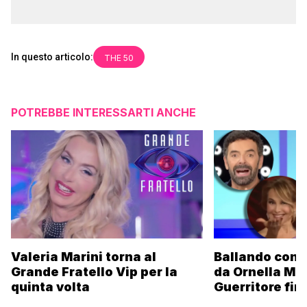
In questo articolo:
THE 50
POTREBBE INTERESSARTI ANCHE
Valeria Marini torna al
Ballando con l
Grande Fratello Vip per la
da Ornella Mu
quinta volta
Guerritore fino
Francesca Fial