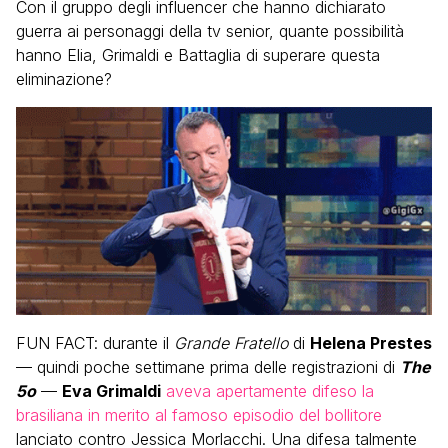
Con il gruppo degli influencer che hanno dichiarato
guerra ai personaggi della tv senior, quante possibilità
hanno Elia, Grimaldi e Battaglia di superare questa
eliminazione?
FUN FACT: durante il
Grande Fratello
di
Helena Prestes
— quindi poche settimane prima delle registrazioni di
The
5o
—
Eva Grimaldi
aveva apertamente difeso la
brasiliana in merito al famoso episodio del bollitore
lanciato contro Jessica Morlacchi. Una difesa talmente