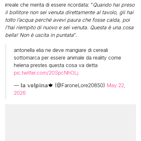
irreale che merita di essere ricordata: “
Quando hai preso
il bollitore non sei venuta direttamente al tavolo, gli hai
tolto l’acqua perché avevi paura che fosse calda, poi
l’hai riempito di nuovo e sei venuta. Questa è una cosa
bella! Non è uscita in puntata
“.
antonella elia ne deve mangiare di cereali
sottomarca per essere animale da reality come
helena prestes questa cosa va detta
pic.twitter.com/20SpcNhOLj
— 𝕝𝕒 𝕧𝕠𝕝𝕡𝕚𝕟𝕒🍁 (@FaroneLore20850)
May 22,
2026