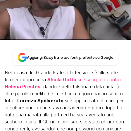
Aggiungi Biccy tra le tue fonti preferite su Google
Nella casa del Grande Fratello la tensione è alle stelle.
Ieri sera dopo cena
Shaila Gatta
si è scagliata contro
Helena Prestes
, dandole della falsona e della finta (e
altre parole irripetibili) e i gieffini in tugurio hanno sentito
tutto.
Lorenzo Spolverato
si è appiccicato al muro per
ascoltare quello che stava accadendo e poco dopo ha
dato una manata alla porta ed ha scaraventato uno
sgabello in aria. Il GF nei giorni scorsi è stato chiaro con i
concorrenti, avvisandoli che non possono comunicare