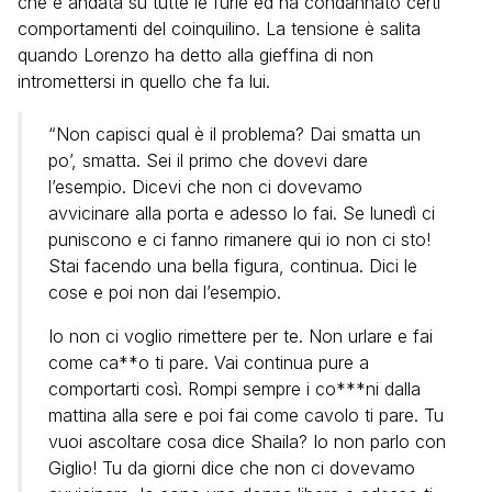
che è andata su tutte le furie ed ha condannato certi
comportamenti del coinquilino. La tensione è salita
quando Lorenzo ha detto alla gieffina di non
intromettersi in quello che fa lui.
“Non capisci qual è il problema? Dai smatta un
po’, smatta. Sei il primo che dovevi dare
l’esempio. Dicevi che non ci dovevamo
avvicinare alla porta e adesso lo fai. Se lunedì ci
puniscono e ci fanno rimanere qui io non ci sto!
Stai facendo una bella figura, continua. Dici le
cose e poi non dai l’esempio.
Io non ci voglio rimettere per te. Non urlare e fai
come ca**o ti pare. Vai continua pure a
comportarti così. Rompi sempre i co***ni dalla
mattina alla sere e poi fai come cavolo ti pare. Tu
vuoi ascoltare cosa dice Shaila? Io non parlo con
Giglio! Tu da giorni dice che non ci dovevamo