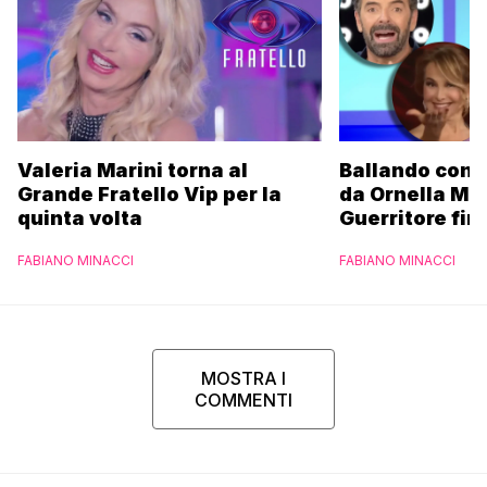
Valeria Marini torna al
Ballando con l
Grande Fratello Vip per la
da Ornella Mu
quinta volta
Guerritore fino
Francesca Fial
FABIANO MINACCI
FABIANO MINACCI
l’esclusiva di
Parpiglia
MOSTRA I
COMMENTI