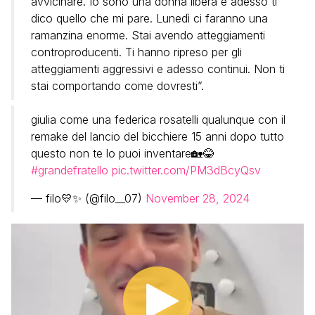
avvicinare. Io sono una donna libera e adesso ti
dico quello che mi pare. Lunedì ci faranno una
ramanzina enorme. Stai avendo atteggiamenti
controproducenti. Ti hanno ripreso per gli
atteggiamenti aggressivi e adesso continui. Non ti
stai comportando come dovresti”.
giulia come una federica rosatelli qualunque con il
remake del lancio del bicchiere 15 anni dopo tutto
questo non te lo puoi inventare🏡😂
#grandefratello
pic.twitter.com/PM3dBcyQsv
— filo💛✨ (@filo__07)
November 28, 2024