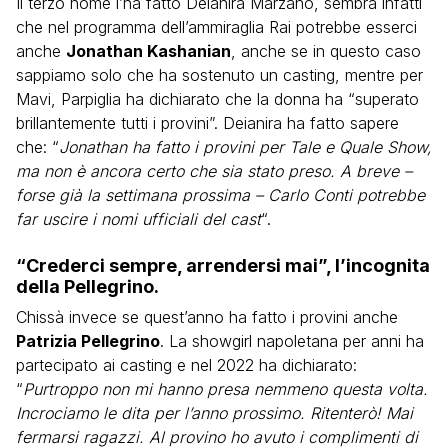
Il terzo nome l’ha fatto Deianira Marzano, sembra infatti
che nel programma dell’ammiraglia Rai potrebbe esserci
anche
Jonathan Kashanian
, anche se in questo caso
sappiamo solo che ha sostenuto un casting, mentre per
Mavi, Parpiglia ha dichiarato che la donna ha “superato
brillantemente tutti i provini”. Deianira ha fatto sapere
che: “
Jonathan ha fatto i provini per Tale e Quale Show,
ma non è ancora certo che sia stato preso. A breve –
forse già la settimana prossima – Carlo Conti potrebbe
far uscire i nomi ufficiali del cast
“.
“Crederci sempre, arrendersi mai”, l’incognita
della Pellegrino.
Chissà invece se quest’anno ha fatto i provini anche
Patrizia Pellegrino
. La showgirl napoletana per anni ha
partecipato ai casting e nel 2022 ha dichiarato:
“
Purtroppo non mi hanno presa nemmeno questa volta.
Incrociamo le dita per l’anno prossimo. Ritenterò! Mai
fermarsi ragazzi. Al provino ho avuto i complimenti di