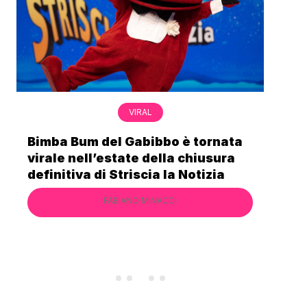
VIRAL
Bimba Bum del Gabibbo è tornata
Gab
virale nell’estate della chiusura
lo 
definitiva di Striscia la Notizia
Cec
FABIANO MINACCI