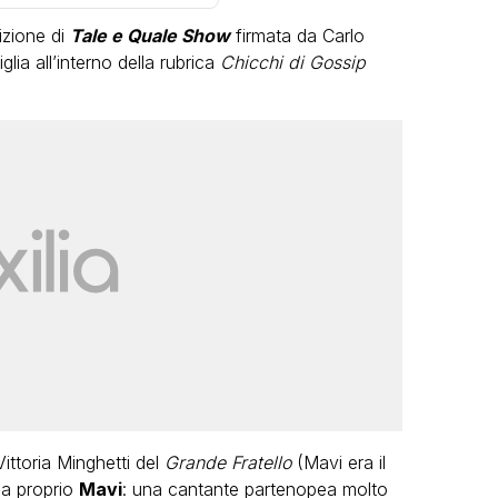
izione di
Tale e Quale Show
firmata da Carlo
lia all’interno della rubrica
Chicchi di Gossip
VIRAL
Camilla Milanesi lascia tutto:
“Addio cike mie, siete state una
andi
grande famiglia per me”
FABIANO MINACCI
ttoria Minghetti del
Grande Fratello
(Mavi era il
ma proprio
Mavi
: una cantante partenopea molto