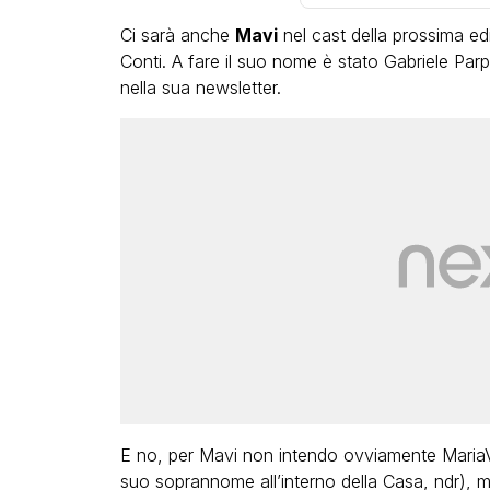
Ci sarà anche
Mavi
nel cast della prossima ed
Conti. A fare il suo nome è stato Gabriele Parpig
nella sua newsletter.
LGBT
Bambola Star, la festa di
compleanno con tutte le gr
dive compie 15 anni: il video
completo
FABIANO MINACCI
E no, per Mavi non intendo ovviamente MariaVi
suo soprannome all’interno della Casa, ndr), 