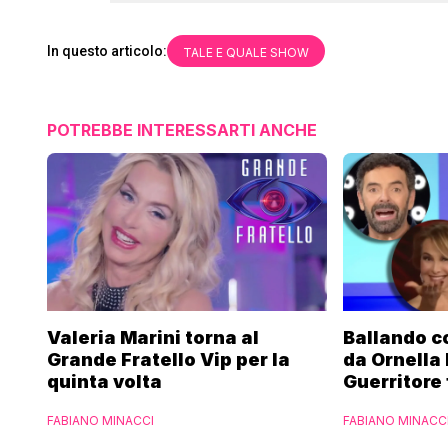
In questo articolo:
TALE E QUALE SHOW
POTREBBE INTERESSARTI ANCHE
Valeria Marini torna al
Ballando co
Grande Fratello Vip per la
da Ornella
quinta volta
Guerritore 
Francesca 
FABIANO MINACCI
FABIANO MINACC
l’esclusiva
Parpiglia