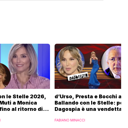
n le Stelle 2026,
d’Urso, Presta e Bocchi a
 Muti a Monica
Ballando con le Stelle: per
fino al ritorno di
Dagospia è una vendetta R
Fialdini:
contro Mediaset
I
FABIANO MINACCI
 di Gabriele