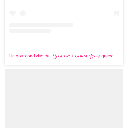
Un post condiviso da ꧁ 𝐺𝑈𝐸𝑁𝐷𝐴 𝐺𝑂𝑅𝐼𝐴 ꧂ (@guendagoria)