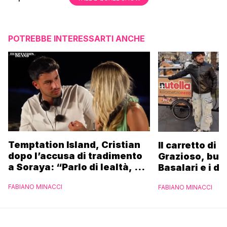
POTREBBE INTERESSARTI ANCHE
Temptation Island, Cristian
Il carretto di 
dopo l’accusa di tradimento
Grazioso, bus
a Soraya: “Parlo di lealtà, ma
Basalari e i du
ho tradito”
Parpiglia: “Ho
FABIANO MINACCI
FABIANO MINACCI
Ferrero”