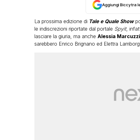
Aggiungi Biccy tra l
La prossima edizione di
Tale e Quale Show
po
le indiscrezioni riportate dal portale
Spyit
, infa
lasciare la giuria, ma anche
Alessia Marcuzzi
sarebbero Enrico Brignano ed Elettra Lamborgh
VIRAL
Camilla Milanesi lascia tutt
a di
“Addio cike mie, siete state
e le grandi
grande famiglia per me”
il video
FABIANO MINACCI
ACCI