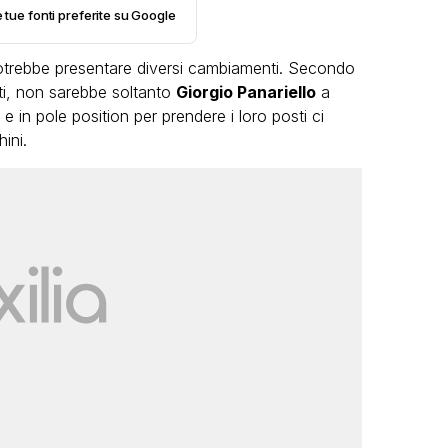
e tue fonti preferite su Google
trebbe presentare diversi cambiamenti. Secondo
tti, non sarebbe soltanto
Giorgio Panariello
a
e in pole position per prendere i loro posti ci
ini.
VIRAL
o:
Bimba Bum del Gabibbo è tornata
 una
virale nell’estate della chiusura
definitiva di Striscia la Notizia
FABIANO MINACCI