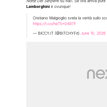
Notte Dei Serpenti
su Rai1. Se ora arriva pure
Lamborghini
è ovunque!
Cristiano Malgioglio svela la verità sullo s
https://t.co/heT5x0497F
— BICCY.IT (@BITCHYFit)
June 10, 2026