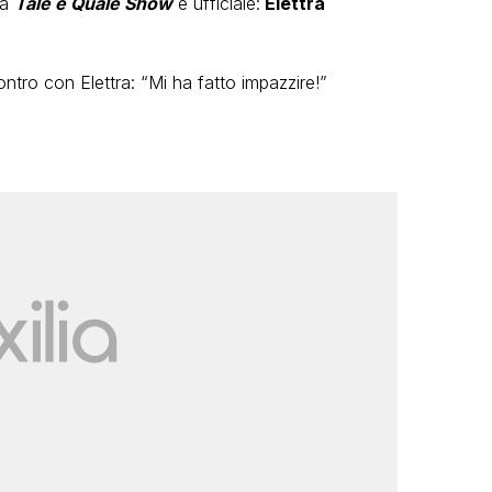
 a
Tale e Quale Show
è ufficiale:
Elettra
contro con Elettra: “Mi ha fatto impazzire!”