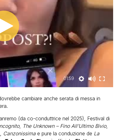
01:59
ovrebbe cambiare anche serata di messa in
era.
anremo (da co-conduttrice nel 2025), Festival di
Incognito
,
The Unknown – Fino All’Ultimo Bivio
,
t,
Canzonissima
e pure la conduzione de
La