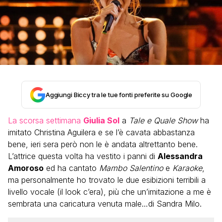
Aggiungi Biccy tra le tue fonti preferite su Google
La scorsa settimana
Giulia Sol
a
Tale e Quale Show
ha
imitato Christina Aguilera e se l’è cavata abbastanza
bene, ieri sera però non le è andata altrettanto bene.
L’attrice questa volta ha vestito i panni di
Alessandra
Amoroso
ed ha cantato
Mambo Salentino
e
Karaoke
,
ma personalmente ho trovato le due esibizioni terribili a
livello vocale (il look c’era), più che un’imitazione a me è
sembrata una caricatura venuta male…di Sandra Milo.