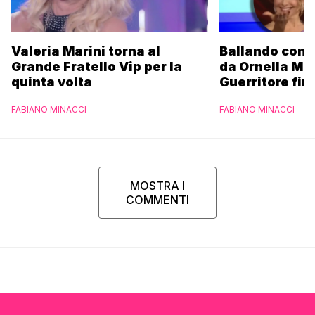
Valeria Marini torna al
Ballando con l
Grande Fratello Vip per la
da Ornella Mu
quinta volta
Guerritore fino
Francesca Fial
FABIANO MINACCI
FABIANO MINACCI
l’esclusiva di
Parpiglia
MOSTRA I
COMMENTI