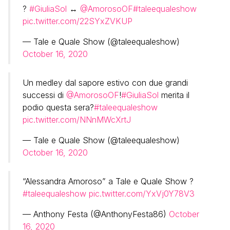
?
#GiuliaSol
↔
@AmorosoOF
#taleequaleshow
pic.twitter.com/22SYxZVKUP
— Tale e Quale Show (@taleequaleshow)
October 16, 2020
Un medley dal sapore estivo con due grandi
successi di
@AmorosoOF
!
#GiuliaSol
merita il
podio questa sera?
#taleequaleshow
pic.twitter.com/NNnMWcXrtJ
— Tale e Quale Show (@taleequaleshow)
October 16, 2020
“Alessandra Amoroso” a Tale e Quale Show ?
#taleequaleshow
pic.twitter.com/YxVj0Y78V3
— Anthony Festa (@AnthonyFesta86)
October
16, 2020