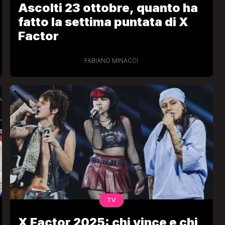
Ascolti 23 ottobre, quanto ha
fatto la settima puntata di X
Factor
FABIANO MINACCI
VIRAL
Camilla Milanesi lascia tutto:
“Addio cike mie, siete state una
andi
grande famiglia per me”
FABIANO MINACCI
TV
X Factor 2025: chi vince e chi