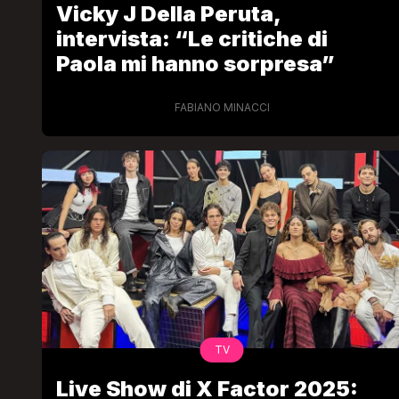
Vicky J Della Peruta,
intervista: “Le critiche di
Paola mi hanno sorpresa”
FABIANO MINACCI
LGBT
Bambola Star, la festa di
compleanno con tutte le gr
dive compie 15 anni: il video
completo
FABIANO MINACCI
TV
Live Show di X Factor 2025: