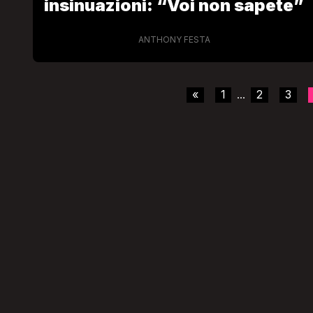
insinuazioni: “Voi non sapete”
ANTHONY FESTA
«
1
2
3
...