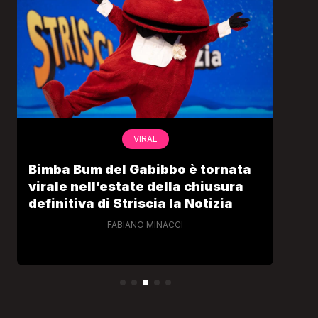
VIRAL
Bimba Bum del Gabibbo è tornata
Gab
virale nell’estate della chiusura
lo 
definitiva di Striscia la Notizia
Cec
FABIANO MINACCI