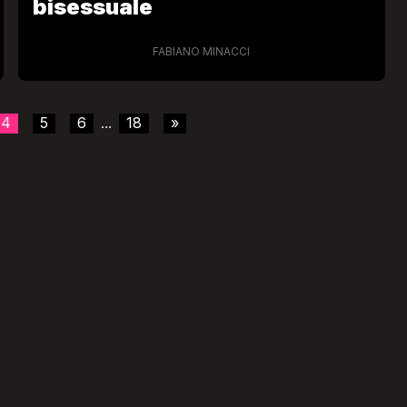
bisessuale
FABIANO MINACCI
4
5
6
18
»
...