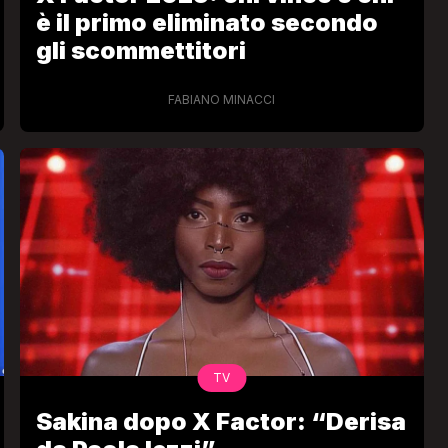
è il primo eliminato secondo
gli scommettitori
FABIANO MINACCI
TV
Sakina dopo X Factor: “Derisa