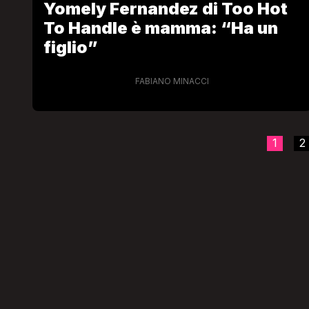
Yomely Fernandez di Too Hot
To Handle è mamma: “Ha un
figlio”
FABIANO MINACCI
1
2