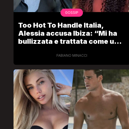
GOSSIP
Too Hot To Handle Italia,
Alessia accusa Ibiza: “Mi ha
bullizzata e trattata come uno
straccio, sono stata
malissimo”
FABIANO MINACCI
LGBT
Bambola Star, la festa di
compleanno con tutte le gr
dive compie 15 anni: il video
completo
FABIANO MINACCI