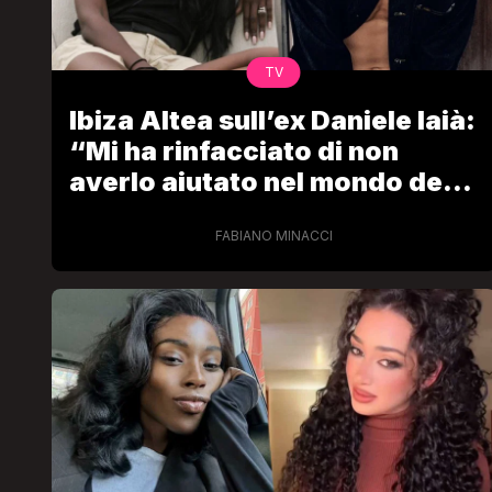
TV
Ibiza Altea sull’ex Daniele Iaià:
“Mi ha rinfacciato di non
averlo aiutato nel mondo dello
spettacolo”
FABIANO MINACCI