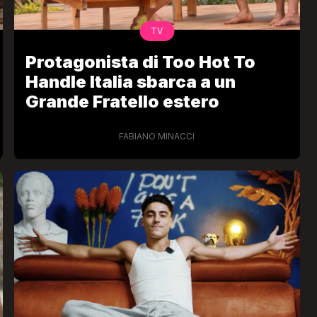
TV
Protagonista di Too Hot To
Handle Italia sbarca a un
Grande Fratello estero
FABIANO MINACCI
VIRAL
Camilla Milanesi lascia tutto:
“Addio cike mie, siete state una
andi
grande famiglia per me”
FABIANO MINACCI