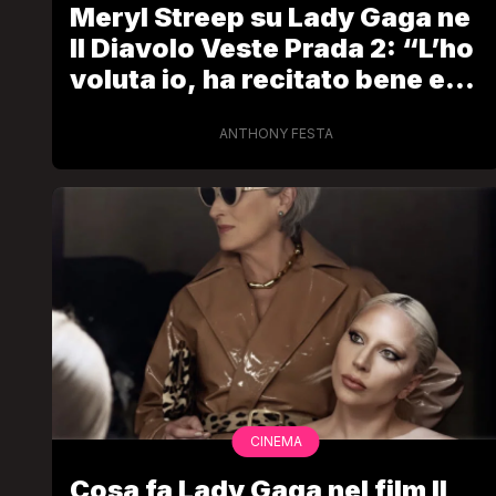
Meryl Streep su Lady Gaga ne
Il Diavolo Veste Prada 2: “L’ho
voluta io, ha recitato bene e
provato numerose volte la sua
esibizione”
ANTHONY FESTA
LGBT
Bambola Star, la festa di
compleanno con tutte le gr
dive compie 15 anni: il video
completo
FABIANO MINACCI
CINEMA
Cosa fa Lady Gaga nel film Il