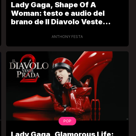
Lady Gaga, Shape Of A
Woman: testo e audio del
brano de Il Diavolo Veste
Prada 2
ANTHONY FESTA
VIRAL
Camilla Milanesi lascia tutto:
“Addio cike mie, siete state una
andi
grande famiglia per me”
FABIANO MINACCI
POP
Lady Gaga, Glamorous Life: