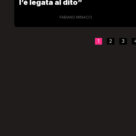
l’è legata al dito”
FABIANO MINACCI
1
2
3