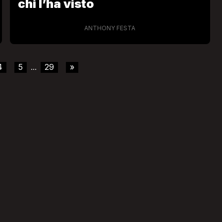
chi l’ha visto
ANTHONY FESTA
4
5
29
»
...