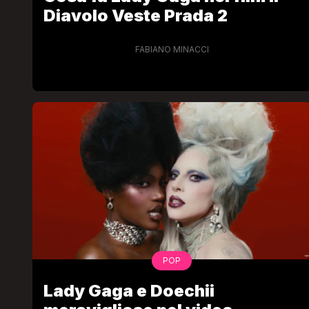
Diavolo Veste Prada 2
FABIANO MINACCI
POP
Lady Gaga e Doechii