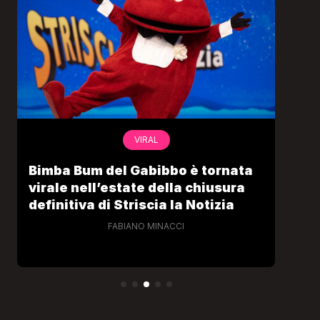
VIRAL
Bimba Bum del Gabibbo è tornata
Gab
virale nell’estate della chiusura
lo 
definitiva di Striscia la Notizia
Cec
FABIANO MINACCI