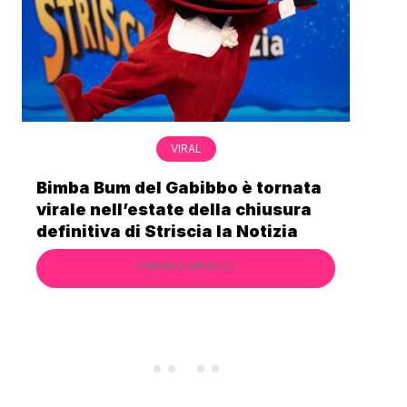
VIRAL
Bimba Bum del Gabibbo è tornata
Gab
virale nell’estate della chiusura
lo 
definitiva di Striscia la Notizia
Cec
FABIANO MINACCI