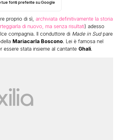
e tue fonti preferite su Google
 proprio di sì,
archiviata definitivamente la storia
teggiarla di nuovo, ma senza risultati
) adesso
lce compagnia. Il conduttore di
Made in Sud
pare
odella
Mariacarla Boscono
. Lei è famosa nel
 essere stata insieme al cantante
Ghali
.
VIRAL
Camilla Milanesi lascia tutto:
“Addio cike mie, siete state una
andi
grande famiglia per me”
FABIANO MINACCI