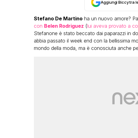
Aggiungi Biccy tra l
Stefano De Martino
ha un nuovo amore? Pare
con
Belen Rodriguez
(
lui aveva provato a cor
Stefanone è stato beccato dai paparazzi in do
abbia passato il week end con la bellissima m
mondo della moda, ma è conosciuta anche per
LGBT
Bambola Star, la festa di
compleanno con tutte le gr
dive compie 15 anni: il video
completo
FABIANO MINACCI