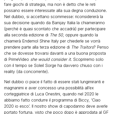
fare giochi di strategia, ma non è detto che le reti
possano essere interessate alla sua degna conduzione.
Nel dubbio, si accettano scommesse: riconsidererà la
sua decisione quando da Banijay Italia la chiameranno
(perché è quasi scontato che accadrà) per partecipare
alla seconda edizione di
The 50
, oppure quando la
chiamerà Endemol Shine Italy per chiederle se vorrà
prendere parte alla terza edizione di
The Traitors
? Penso
che se dovesse trovarsi davanti a una buona proposta
di PrimeVideo
she would consider it
. Scopriremo solo
con il tempo se Soleil Sorge ha davvero chiuso con i
reality (da concorrente).
Nel dubbio ci piace il fatto di essere stati lungimiranti e
magnanimi e aver concesso una possibilità all’ex
corteggiatrice di Luca Onestini, quando nel 2020 le
abbiamo fatto condurre il programma di Biccy, ‘Ciao
2020 io esco’. Il nostro show di capodanno deve averle
portato fortuna, visto che poco dopo è approdata al GF