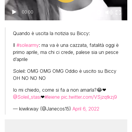
00:00
04:54
Quando è uscita la notizia su Biccy:
Il
#solearmy
: ma va è una cazzata, fatalità oggi è
primo aprile, ma chi ci crede, palese sia un pesce
d’aprile
Soleil: OMG OMG OMG Oddio è uscito su Biccy
OH NO NO NO
Io mi chiedo, come si fa a non amarla?😂❤
@Soleil_stasi
❤
#leiene
pic.twitter.com/VSjzqtkzj9
— kiwikway (@Janecos15)
April 6, 2022