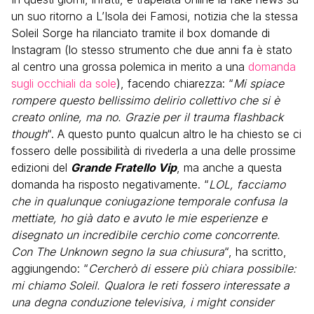
un suo ritorno a L’Isola dei Famosi, notizia che la stessa
Soleil Sorge ha rilanciato tramite il box domande di
Instagram (lo stesso strumento che due anni fa è stato
al centro una grossa polemica in merito a una
domanda
sugli occhiali da sole
), facendo chiarezza: “
Mi spiace
rompere questo bellissimo delirio collettivo che si è
creato online, ma no. Grazie per il trauma flashback
though
“. A questo punto qualcun altro le ha chiesto se ci
fossero delle possibilità di rivederla a una delle prossime
edizioni del
Grande Fratello Vip
, ma anche a questa
domanda ha risposto negativamente. “
LOL, facciamo
che in qualunque coniugazione temporale confusa la
mettiate, ho già dato e avuto le mie esperienze e
disegnato un incredibile cerchio come concorrente.
Con The Unknown segno la sua chiusura
“, ha scritto,
aggiungendo: “
Cercherò di essere più chiara possibile:
mi chiamo Soleil. Qualora le reti fossero interessate a
una degna conduzione televisiva, i might consider