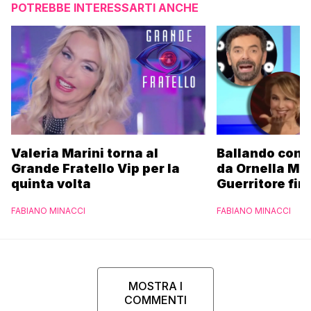
POTREBBE INTERESSARTI ANCHE
Valeria Marini torna al
Ballando con l
Grande Fratello Vip per la
da Ornella Mu
quinta volta
Guerritore fino
Francesca Fial
FABIANO MINACCI
FABIANO MINACCI
l’esclusiva di
Parpiglia
MOSTRA I
COMMENTI