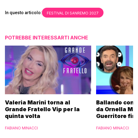
In questo articolo:
FESTIVAL DI SANREMO 2027
POTREBBE INTERESSARTI ANCHE
Valeria Marini torna al
Ballando con l
Grande Fratello Vip per la
da Ornella Mu
quinta volta
Guerritore fino
Francesca Fial
FABIANO MINACCI
FABIANO MINACCI
l’esclusiva di
Parpiglia