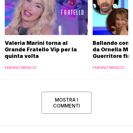
Valeria Marini torna al
Ballando con l
Grande Fratello Vip per la
da Ornella Mu
quinta volta
Guerritore fino
Francesca Fial
FABIANO MINACCI
FABIANO MINACCI
l’esclusiva di
Parpiglia
MOSTRA I
COMMENTI