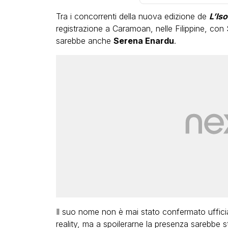
Tra i concorrenti della nuova edizione de
L’Is
registrazione a Caramoan, nelle Filippine, con 
sarebbe anche
Serena Enardu
.
LGBT
Bambola Star, la festa di
compleanno con tutte le gr
dive compie 15 anni: il vide
completo
FABIANO MINACCI
Il suo nome non è mai stato confermato uffici
reality, ma a spoilerarne la presenza sarebbe s