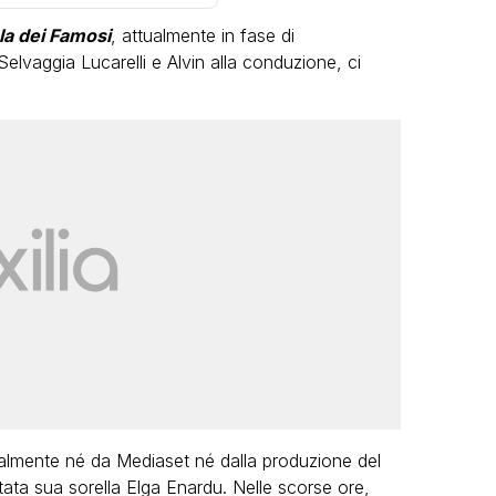
ola dei Famosi
, attualmente in fase di
Selvaggia Lucarelli e Alvin alla conduzione, ci
VIRAL
Camilla Milanesi lascia tutto:
“Addio cike mie, siete state una
andi
grande famiglia per me”
o
FABIANO MINACCI
almente né da Mediaset né dalla produzione del
tata sua sorella Elga Enardu. Nelle scorse ore,