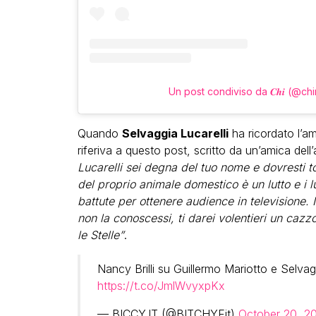
Un post condiviso da 𝑪𝒉𝒊 (@ch
Quando
Selvaggia Lucarelli
ha ricordato l’a
riferiva a questo post, scritto da un’amica dell’
Lucarelli sei degna del tuo nome e dovresti to
del proprio animale domestico è un lutto e i lu
battute per ottenere audience in televisione.
non la conoscessi, ti darei volentieri un cazz
le Stelle”
.
Nancy Brilli su Guillermo Mariotto e Selvaggi
https://t.co/JmlWvyxpKx
— BICCY.IT (@BITCHYFit)
October 20, 2