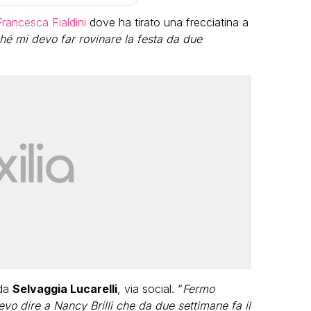
Francesca Fialdini
dove ha tirato una frecciatina a
hé mi devo far rovinare la festa da due
LGBT
Bambola Star, la festa di
compleanno con tutte le grandi
dive compie 15 anni: il video
completo
FABIANO MINACCI
 da
Selvaggia Lucarelli
, via social. “
Fermo
vo dire a Nancy Brilli che da due settimane fa il