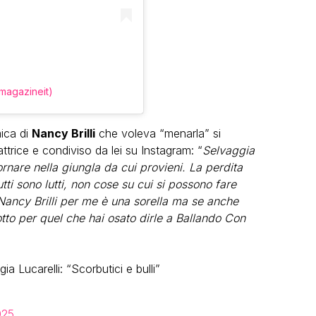
imagazineit)
mica di
Nancy Brilli
che voleva “menarla” si
attrice e condiviso da lei su Instagram: “
Selvaggia
rnare nella giungla da cui provieni. La perdita
tti sono lutti, non cose su cui si possono fare
 Nancy Brilli per me è una sorella ma se anche
otto per quel che hai osato dirle a Ballando Con
a Lucarelli: “Scorbutici e bulli”
025