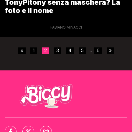
TonyPitony senza maschera? La
foto e il nome
FABIANO MINACCI
«
1
2
3
4
5
6
»
...