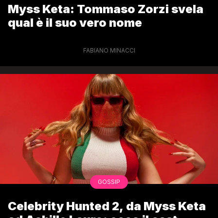
Myss Keta: Tommaso Zorzi svela
qual è il suo vero nome
FABIANO MINACCI
GOSSIP
Celebrity Hunted 2, da Myss Keta