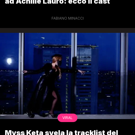
ad Achille Lauro: ecco il cast
FABIANO MINACCI
VIRAL
Myss Keta svela la tracklist del