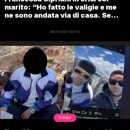
marito: “Ho fatto le valigie e me
ne sono andata via di casa. Se
avessi saputo prima non mi sarei
sposata”
ANTHONY FESTA
GOSSIP