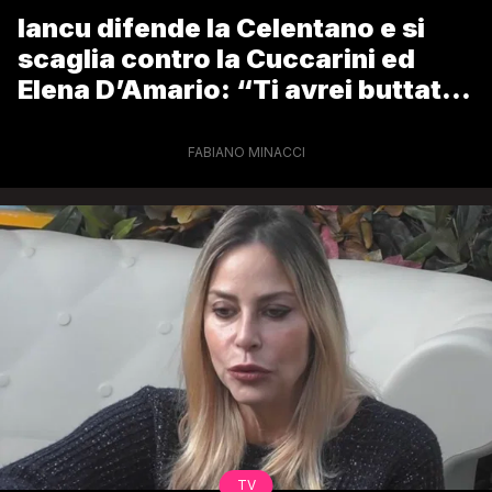
Iancu difende la Celentano e si
scaglia contro la Cuccarini ed
Elena D’Amario: “Ti avrei buttata
fuori di peso”
FABIANO MINACCI
TV