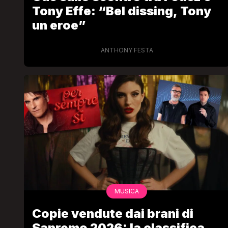
Tony Effe: “Bel dissing, Tony
un eroe”
ANTHONY FESTA
MUSICA
Copie vendute dai brani di
Sanremo 2026: la classifica