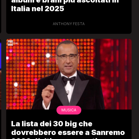
Italia nel 2025
ANTHONY FESTA
VIRAL
Camilla Milanesi lascia tutto:
“Addio cike mie, siete state una
andi
grande famiglia per me”
FABIANO MINACCI
MUSICA
La lista dei 30 big che
dovrebbero essere a Sanremo