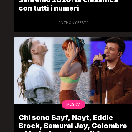
con tutti i numeri
ANTHONY FESTA
LGBT
Bambola Star, la festa di
compleanno con tutte le gr
dive compie 15 anni: il video
completo
FABIANO MINACCI
MUSICA
Chi sono Sayf, Nayt, Eddie
Brock, Samurai Jay, Colombre