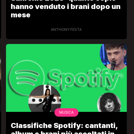
hanno venduto i brani dopo un
mese
ANTHONY FESTA
MUSICA
Classifiche Spotify: cantanti,
album e brani più ascoltati in