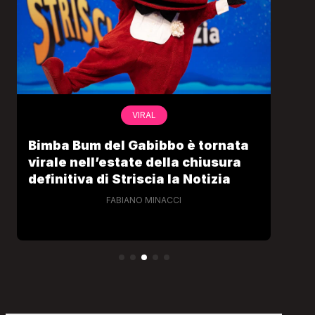
VIRAL
Bimba Bum del Gabibbo è tornata
Gab
virale nell’estate della chiusura
lo 
definitiva di Striscia la Notizia
Cec
FABIANO MINACCI