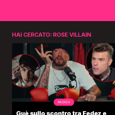
HAI CERCATO: ROSE VILLAIN
MUSICA
Guè sullo scontro tra Fedez e