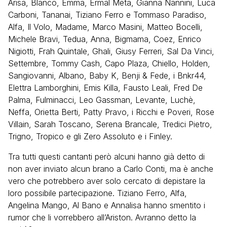
Arisa, Blanco, Emma, Ermal Meta, Gianna Nannini, Luca
Carboni, Tananai, Tiziano Ferro e Tommaso Paradiso,
Alfa, Il Volo, Madame, Marco Masini, Matteo Bocelli,
Michele Bravi, Tedua, Anna, Bigmama, Coez, Enrico
Nigiotti, Frah Quintale, Ghali, Giusy Ferreri, Sal Da Vinci,
Settembre, Tommy Cash, Capo Plaza, Chiello, Holden,
Sangiovanni, Albano, Baby K, Benji & Fede, i Bnkr44,
Elettra Lamborghini, Emis Killa, Fausto Leali, Fred De
Palma, Fulminacci, Leo Gassman, Levante, Luchè,
Neffa, Orietta Berti, Patty Pravo, i Ricchi e Poveri, Rose
Villain, Sarah Toscano, Serena Brancale, Tredici Pietro,
Trigno, Tropico e gli Zero Assoluto e i Finley.
Tra tutti questi cantanti però alcuni hanno già detto di
non aver inviato alcun brano a Carlo Conti, ma è anche
vero che potrebbero aver solo cercato di depistare la
loro possibile partecipazione. Tiziano Ferro, Alfa,
Angelina Mango, Al Bano e Annalisa hanno smentito i
rumor che li vorrebbero all’Ariston. Avranno detto la