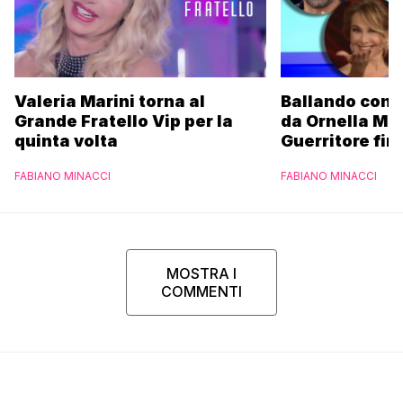
Valeria Marini torna al
Ballando con l
Grande Fratello Vip per la
da Ornella Mu
quinta volta
Guerritore fino
Francesca Fial
FABIANO MINACCI
FABIANO MINACCI
l’esclusiva di
Parpiglia
MOSTRA I
COMMENTI