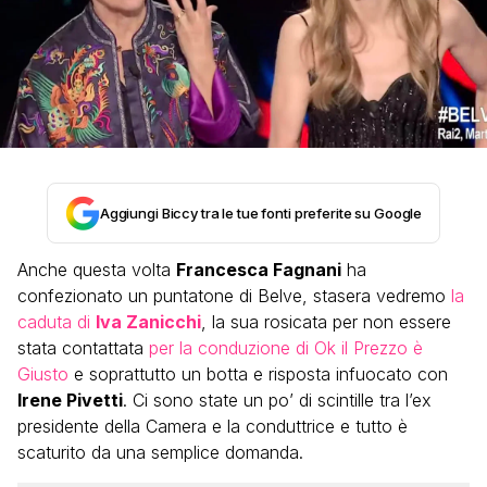
Aggiungi Biccy tra le tue fonti preferite su Google
Anche questa volta
Francesca Fagnani
ha
confezionato un puntatone di Belve, stasera vedremo
la
caduta di
Iva Zanicchi
, la sua rosicata per non essere
stata contattata
per la conduzione di Ok il Prezzo è
Giusto
e soprattutto un botta e risposta infuocato con
Irene Pivetti
. Ci sono state un po’ di scintille tra l’ex
presidente della Camera e la conduttrice e tutto è
scaturito da una semplice domanda.