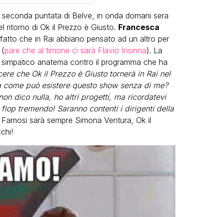
a seconda puntata di Belve, in onda domani sera
l ritorno di Ok il Prezzo è Giusto.
Francesca
 fatto che in Rai abbiano pensato ad un altro per
 (
pare che al timone ci sarà Flavio Insinna
). La
n simpatico anatema contro il programma che ha
ere che Ok il Prezzo è Giusto tornerà in Rai nel
VIRAL
 come può esistere questo show senza di me?
n dico nulla, ho altri progetti, ma ricordatevi
Camilla Milanesi lascia tutto:
flop tremendo! Saranno contenti i dirigenti della
“Addio cike mie, siete state una
grandi
dei Famosi sarà sempre Simona Ventura, Ok il
grande famiglia per me”
eo
chi!
FABIANO MINACCI