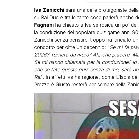
Iva Zanicchi
sarà una delle protagoniste dell
su Rai Due e tra le tante cose parlerà anche de
Fagnani
ha chiesto a Iva se rosica un po’ del
la conduzione del popolare quiz game anni 90
Zanicchi senza pensarci troppo ha lanciato u
condotto per oltre un decennio: “
Se mi fa piac
LGBT
2026? Tornerà davvero? Ah, che piacere. Ma
Se mi hanno chiamata per la conduzione? Io no
Bambola Star, la festa di
che se fate questo quiz senza di me, sarà un 
compleanno con tutte le 
Rai
“. In effetti Iva ha ragione, come L’Isola 
dive compie 15 anni: il vid
Prezzo è Giusto resterà per sempre della Zanic
completo
FABIANO MINACCI