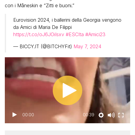
con i Måneskin e “Zitti e buoni.”
Eurovision 2024, i ballerini della Georgia vengono
da Amici di Maria De Filippi
https://t.co/oJ6JOiIsxv
#ESCIta
#Amici23
— BICCY.IT (@BITCHYFit)
May 7, 2024
00:00
00:39