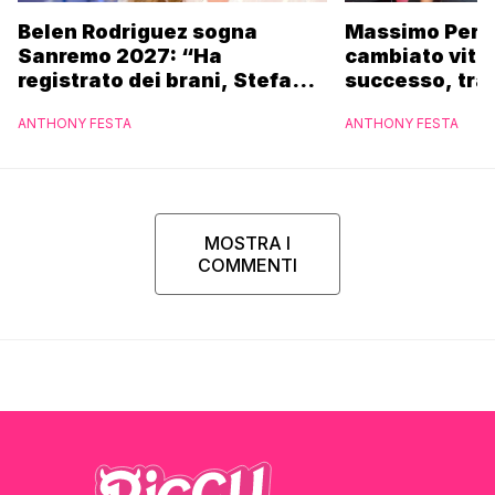
Belen Rodriguez sogna
Massimo Peric
Sanremo 2027: “Ha
cambiato vita 
registrato dei brani, Stefano
successo, tra
potrebbe coinvolgerla”
veri affetti: “
ANTHONY FESTA
ANTHONY FESTA
la felicità”
MOSTRA I
COMMENTI