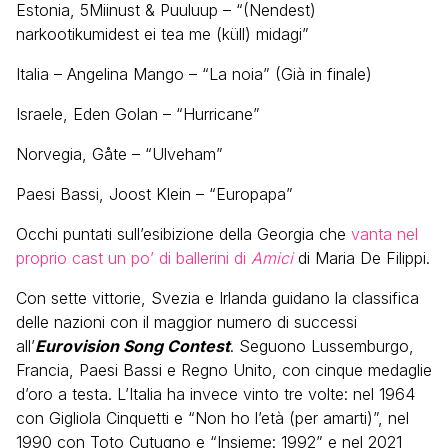
Estonia, 5Miinust & Puuluup – “(Nendest)
narkootikumidest ei tea me (küll) midagi”
Italia – Angelina Mango – “La noia” (Già in finale)
Israele, Eden Golan – “Hurricane”
Norvegia, Gåte – “Ulveham”
Paesi Bassi, Joost Klein – “Europapa”
Occhi puntati sull’esibizione della Georgia che
vanta nel
proprio cast un po’ di ballerini di
Amici
di Maria De Filippi.
Con sette vittorie, Svezia e Irlanda guidano la classifica
delle nazioni con il maggior numero di successi
all’
Eurovision Song Contest
. Seguono Lussemburgo,
Francia, Paesi Bassi e Regno Unito, con cinque medaglie
d’oro a testa. L’Italia ha invece vinto tre volte: nel 1964
con Gigliola Cinquetti e “Non ho l’età (per amarti)”, nel
1990 con Toto Cutugno e “Insieme: 1992” e nel 2021