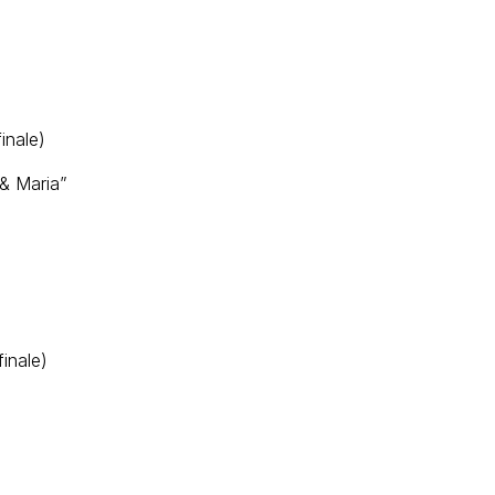
inale)
 & Maria”
inale)