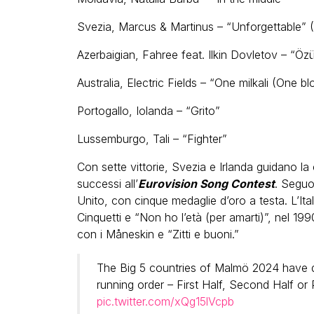
Svezia, Marcus & Martinus – “Unforgettable” (G
Azerbaigian, Fahree feat. Ilkin Dovletov – “Öz
Australia, Electric Fields – “One milkali (One bl
Portogallo, Iolanda – “Grito”
Lussemburgo, Tali – “Fighter”
Con sette vittorie, Svezia e Irlanda guidano la 
successi all’
Eurovision Song Contest
. Seguo
Unito, con cinque medaglie d’oro a testa. L’Ital
Cinquetti e “Non ho l’età (per amarti)”, nel 1
con i Måneskin e “Zitti e buoni.”
The Big 5 countries of Malmö 2024 have d
running order – First Half, Second Half or
pic.twitter.com/xQg15lVcpb