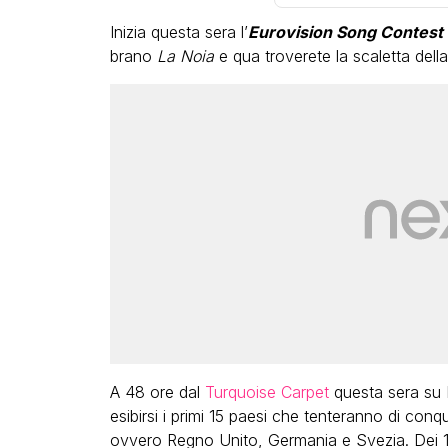
Inizia questa sera l’
Eurovision Song Contest
brano
La Noia
e qua troverete la scaletta della
LGBT
Bambola Star, la festa di
compleanno con tutte le gr
dive compie 15 anni: il video
completo
FABIANO MINACCI
A 48 ore dal
Turquoise Carpet
questa sera su R
esibirsi i primi 15 paesi che tenteranno di conqu
ovvero Regno Unito, Germania e Svezia. Dei 15