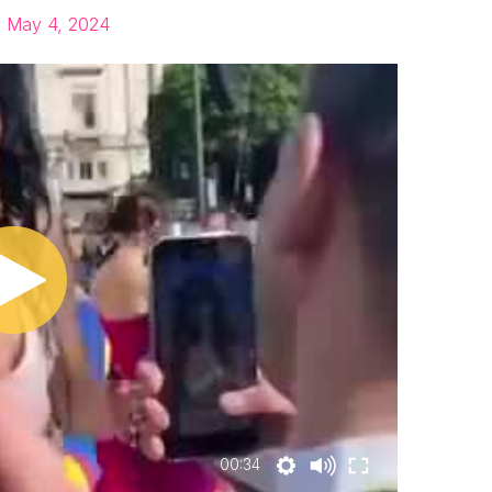
)
May 4, 2024
00:34