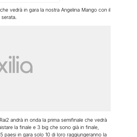
che vedrà in gara la nostra Angelina Mango con il
 serata.
VIRAL
Camilla Milanesi lascia tutto:
“Addio cike mie, siete state una
andi
grande famiglia per me”
FABIANO MINACCI
ai2 andrà in onda la prima semifinale che vedrà
istare la finale e 3 big che sono già in finale,
 paesi in gara solo 10 di loro raggiungeranno la