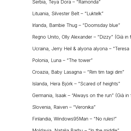
Serbia, Teya Dora – “Ramonda”
Lituania, Silvester Belt – “Luktelk”
Irlanda, Bambie Thug – “Doomsday blue”
Regno Unito, Olly Alexander – “Dizzy” (Già in f
Ucraina, Jerry Heil & alyona alyona – “Teresa
Polonia, Luna – “The tower”
Croazia, Baby Lasagna – “Rim tim tagi dim”
Islanda, Hera Björk – “Scared of heights”
Germania, Isaak – “Always on the run” (Già in f
Slovenia, Raiven – “Veronika”
Finlandia, Windows95Man – “No rules!”
Moldavia, Natalia Barbu – “In the middle”