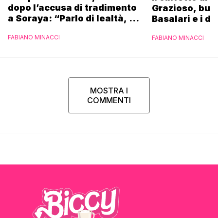
dopo l’accusa di tradimento
Grazioso, bus
a Soraya: “Parlo di lealtà, ma
Basalari e i du
ho tradito”
Parpiglia: “Ho
FABIANO MINACCI
FABIANO MINACCI
Ferrero”
MOSTRA I
COMMENTI