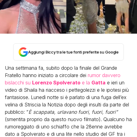
Aggiungi Biccy tra le tue fonti preferite su Google
Una settimana fa, subito dopo la finale del Grande
Fratello hanno iniziato a circolare dei
rumor davvero
bislacchi su
Lorenzo Spolverato
e la
Gatta
e ieri un
video di Shaila ha riacceso i pettegolezzi e le ipotesi più
fantasiose. Lunedì notte si è parlato di una fuga dell’ex
velina di Striscia la Notizia dopo degli insulti da parte del
pubblico: “
È scappata, urlavano fuori, fuori, fuori”
(smentita proprio da questo nuovo filmato). Qualcuno ha
rumoreggiato di uno schiaffo che la 28enne avrebbe
dato a Spolverato e di una lite nello studio del GF tra i