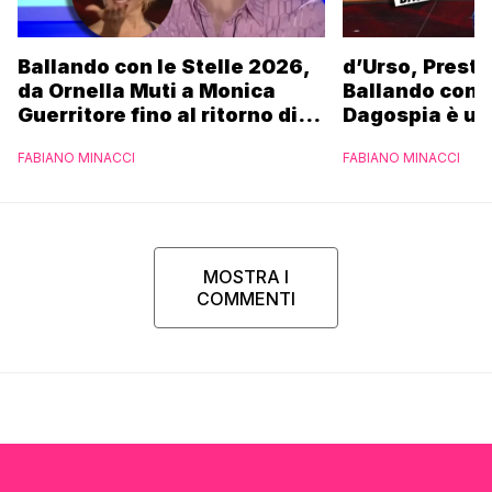
Ballando con le Stelle 2026,
d’Urso, Presta
da Ornella Muti a Monica
Ballando con l
Guerritore fino al ritorno di
Dagospia è un
Francesca Fialdini:
contro Medias
FABIANO MINACCI
FABIANO MINACCI
l’esclusiva di Gabriele
Parpiglia
MOSTRA I
COMMENTI