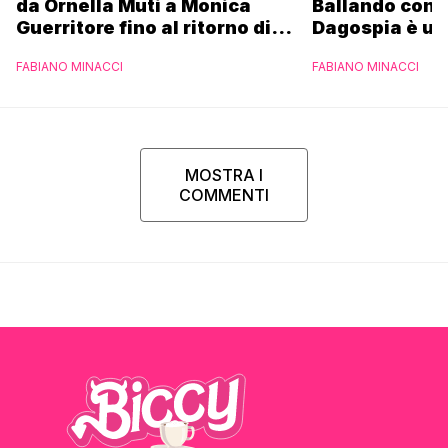
da Ornella Muti a Monica
Ballando con l
Guerritore fino al ritorno di
Dagospia è un
Francesca Fialdini:
contro Medias
FABIANO MINACCI
FABIANO MINACCI
l’esclusiva di Gabriele
Parpiglia
MOSTRA I
COMMENTI