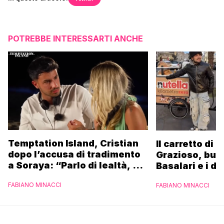
POTREBBE INTERESSARTI ANCHE
Temptation Island, Cristian
Il carretto di 
dopo l’accusa di tradimento
Grazioso, bus
a Soraya: “Parlo di lealtà, ma
Basalari e i du
ho tradito”
Parpiglia: “Ho
FABIANO MINACCI
FABIANO MINACCI
Ferrero”