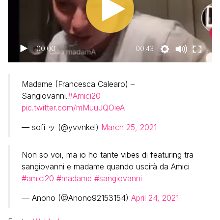
00:00
00:43
Madame (Francesca Calearo) –
Sangiovanni.
#Amici20
pic.twitter.com/mMuuJQOieA
— sofi ッ (@yvvnkel)
March 25, 2021
Non so voi, ma io ho tante vibes di featuring tra
sangiovanni e madame quando uscirà da Amici
#amici20
#madame
#sangiovanni
— Anono (@Anono92153154)
April 24, 2021