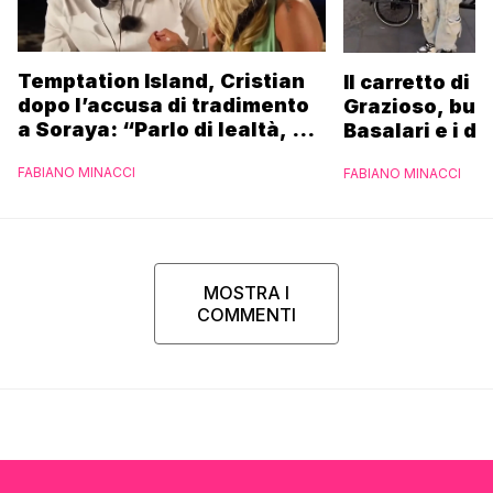
Temptation Island, Cristian
Il carretto di 
dopo l’accusa di tradimento
Grazioso, bus
a Soraya: “Parlo di lealtà, ma
Basalari e i du
ho tradito”
Parpiglia: “Ho
FABIANO MINACCI
FABIANO MINACCI
Ferrero”
MOSTRA I
COMMENTI